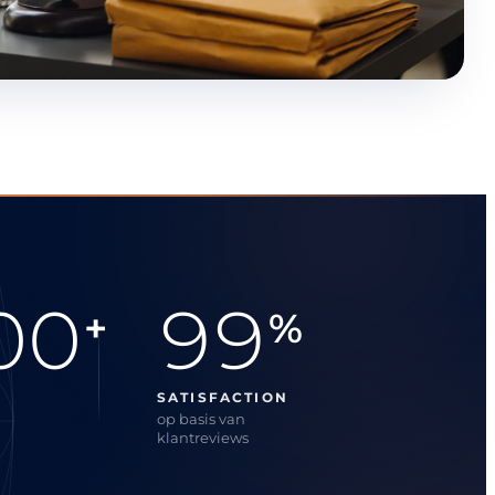
00
99
+
%
SATISFACTION
op basis van
klantreviews