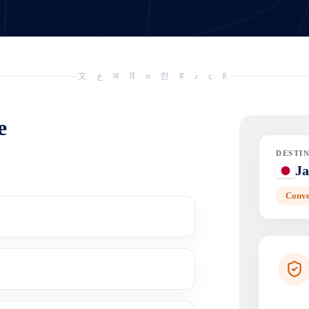
文 ع अ Я α 한 ह د ç ß
e
DESTI
J
Conve