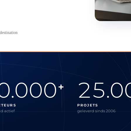
destination
0.000
25.0
+
CTEURS
PROJETS
d actief
geleverd sinds 2006