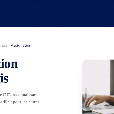
onais
Assignation
>
tion
is
de l'UE, reconnaissance
tille ; pour les autres,