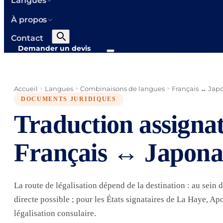
Langues
À propos
Contact
Demander un devis
Accueil
Langues
Combinaisons de langues
Français ↔ Jap
>
>
>
DOCUMENTS JURIDIQUES
Traduction assigna
Français ↔ Japona
La route de légalisation dépend de la destination : au sein 
directe possible ; pour les États signataires de La Haye, Apos
légalisation consulaire.