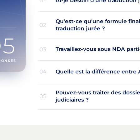
Ai-je besoin d'une traduction
01
Qu'est-ce qu'une formule final
02
traduction jurée ?
05
Travaillez-vous sous NDA parti
03
PONSES
Quelle est la différence entre 
04
Pouvez-vous traiter des dossi
05
judiciaires ?