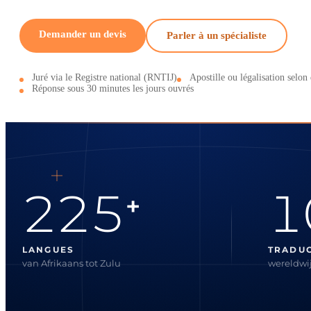
Demander un devis
Parler à un spécialiste
Juré via le Registre national (RNTIJ)
Apostille ou légalisation selon 
Réponse sous 30 minutes les jours ouvrés
225
1
+
LANGUES
TRADU
van Afrikaans tot Zulu
wereldwij