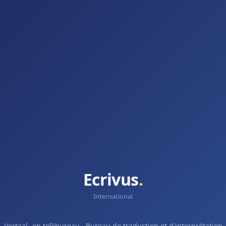
Ecrivus
.
International
Vertaal- en tolkbureau · Bureau de traduction et d'interprétation