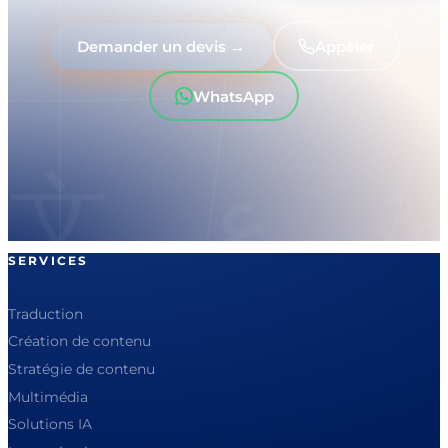
Demander un devis →
Appeler
WhatsApp
SERVICES
Traduction
Création de contenu
Stratégie de contenu
Multimédia
Solutions IA