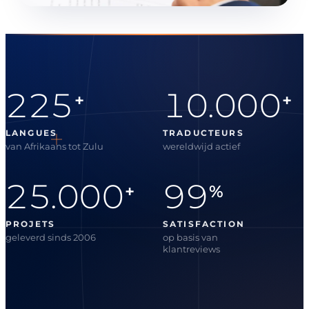
225
10.000
+
+
LANGUES
TRADUCTEURS
van Afrikaans tot Zulu
wereldwijd actief
25.000
99
+
%
PROJETS
SATISFACTION
geleverd sinds 2006
op basis van
klantreviews