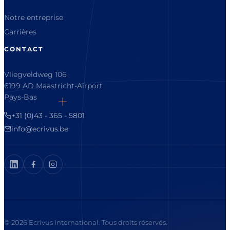
Notre entreprise
Carrières
CONTACT
Vliegveldweg 106
6199 AD Maastricht-Airport
Pays-Bas
+31 (0)43 - 365 - 5801
info@ecrivus.be
© 2026 Ecrivus International. Tous droits réservés.