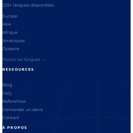
225+ langues disponibles
Europe
Asie
Afrique
Amériques
Océanie
Toutes les langues →
RESSOURCES
Blog
FAQ
Referenties
Demander un devis
Contact
À PROPOS