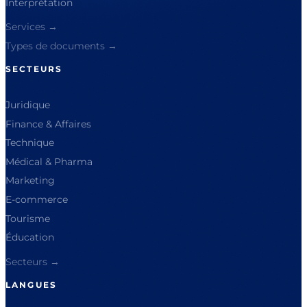
Interprétation
Services →
Types de documents →
SECTEURS
Juridique
Finance & Affaires
Technique
Médical & Pharma
Marketing
E-commerce
Tourisme
Éducation
Secteurs →
LANGUES