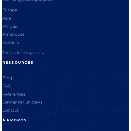
Europe
Asie
Afrique
Amériques
Océanie
Toutes les langues →
RESSOURCES
Blog
FAQ
Referenties
Demander un devis
Contact
À PROPOS