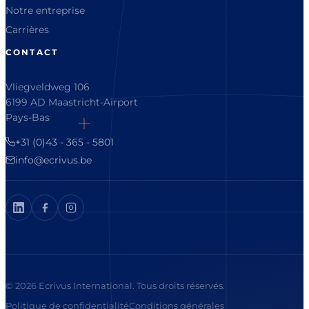
Notre entreprise
Carrières
CONTACT
Vliegveldweg 106
6199 AD Maastricht-Airport
Pays-Bas
+31 (0)43 - 365 - 5801
info@ecrivus.be
© 2026 Ecrivus International. Tous droits réservés.
Politique de confidentialité
Conditions générales