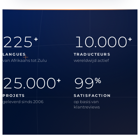
225
10.000
+
+
LANGUES
TRADUCTEURS
van Afrikaans tot Zulu
wereldwijd actief
25.000
99
+
%
PROJETS
SATISFACTION
geleverd sinds 2006
op basis van
klantreviews