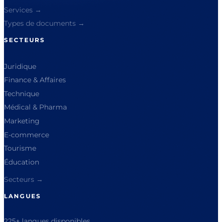
Services →
Types de documents →
SECTEURS
Juridique
Finance & Affaires
Technique
Médical & Pharma
Marketing
E-commerce
Tourisme
Éducation
Secteurs →
LANGUES
225+ langues disponibles