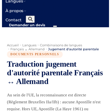
Langues
À propos
Contact
Demander un devis
Accueil
Langues
Combinaisons de langues
>
>
Français ↔ Allemand
Jugement d'autorité parentale
>
>
DOCUMENTS PERSONNELS
Traduction jugement
d'autorité parentale Français
↔ Allemand
Au sein de l'UE, la reconnaissance est directe
(Règlement Bruxelles IIa/IIb) : aucune Apostille n'est
requise. Hors UE, Apostille (La Haye 1961) ou