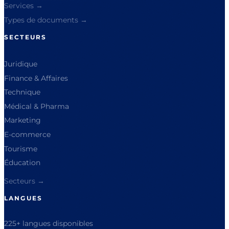
Services →
Types de documents →
SECTEURS
Juridique
Finance & Affaires
Technique
Médical & Pharma
Marketing
E-commerce
Tourisme
Éducation
Secteurs →
LANGUES
225+ langues disponibles