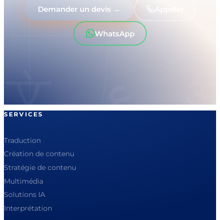
Demander un devis →
Appeler
WhatsApp
SERVICES
Traduction
Création de contenu
Stratégie de contenu
Multimédia
Solutions IA
Interprétation