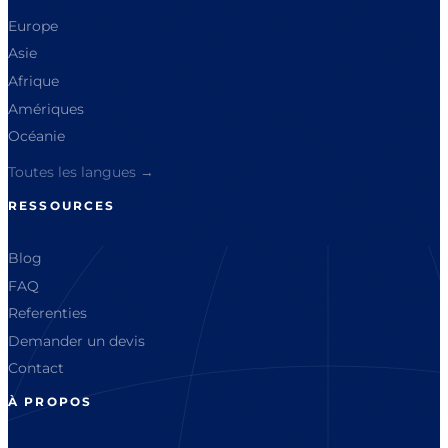
Europe
Asie
Afrique
Amériques
Océanie
Toutes les langues →
RESSOURCES
Blog
FAQ
Referenties
Demander un devis
Contact
À PROPOS