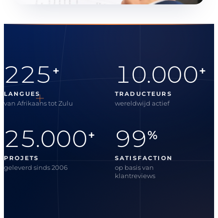
225
10.000
+
+
LANGUES
TRADUCTEURS
van Afrikaans tot Zulu
wereldwijd actief
25.000
99
+
%
PROJETS
SATISFACTION
geleverd sinds 2006
op basis van
klantreviews