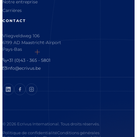
Notre entreprise
Carrières
CONTACT
Vliegveldweg 106
6199 AD Maastricht-Airport
Pays-Bas
+31 (0)43 - 365 - 5801
info@ecrivus.be
© 2026 Ecrivus International. Tous droits réservés.
Politique de confidentialité
Conditions générales