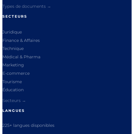
Types de documents →
SECTEURS
Juridique
Finance & Affaires
Technique
Médical & Pharma
Marketing
E-commerce
Tourisme
Éducation
Secteurs →
LANGUES
225+ langues disponibles