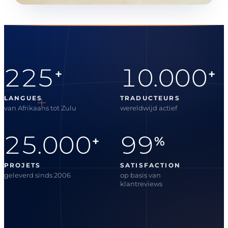
225
10.000
+
+
LANGUES
TRADUCTEURS
van Afrikaans tot Zulu
wereldwijd actief
25.000
99
+
%
PROJETS
SATISFACTION
geleverd sinds 2006
op basis van
klantreviews