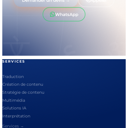
Demander un devis →
Appeler
WhatsApp
SERVICES
Traduction
Création de contenu
Stratégie de contenu
Multimédia
Solutions IA
Interprétation
Services →