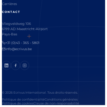
Carrières
CONTACT
Vliegveldweg 106
6199 AD Maastricht-Airport
Pays-Bas
+31 (0)43 - 365 - 5801
info@ecrivus.be
© 2026 Ecrivus International. Tous droits réservés.
Politique de confidentialité
Conditions générales
Politique de cookies
Clause de non-responsabilité