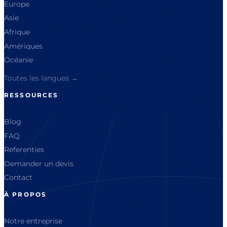
Europe
Asie
Afrique
Amériques
Océanie
Toutes les langues →
RESSOURCES
Blog
FAQ
Referenties
Demander un devis
Contact
À PROPOS
Notre entreprise