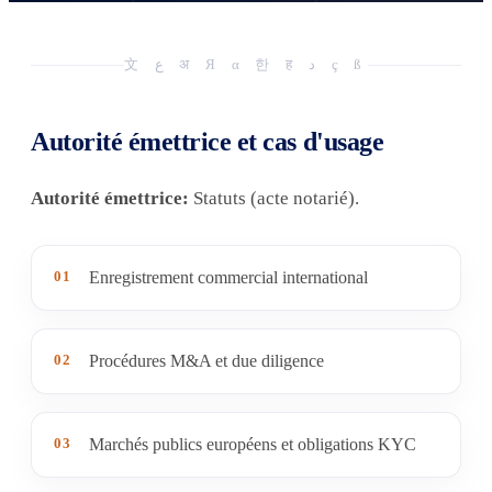
文 ع अ Я α 한 ह د ç ß
Autorité émettrice et cas d'usage
Autorité émettrice:
Statuts (acte notarié).
01
Enregistrement commercial international
02
Procédures M&A et due diligence
03
Marchés publics européens et obligations KYC