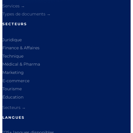
Services →
Types de documents →
SECTEURS
Juridique
Finance & Affaires
Technique
Médical & Pharma
Marketing
E-commerce
Tourisme
Éducation
Secteurs →
LANGUES
225+ langues disponibles