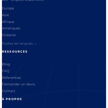
Europe
Asie
Afrique
Amériques
Océanie
Toutes les langues →
RESSOURCES
Blog
FAQ
Referenties
Demander un devis
Contact
À PROPOS