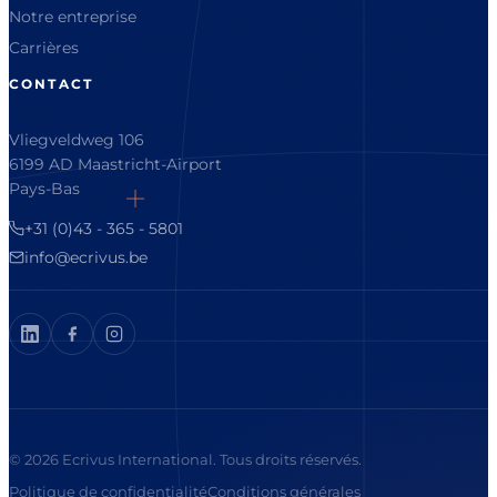
Notre entreprise
Carrières
CONTACT
Vliegveldweg 106
6199 AD Maastricht-Airport
Pays-Bas
+31 (0)43 - 365 - 5801
info@ecrivus.be
© 2026 Ecrivus International. Tous droits réservés.
Politique de confidentialité
Conditions générales