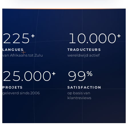
225
10.000
+
+
LANGUES
TRADUCTEURS
van Afrikaans tot Zulu
wereldwijd actief
25.000
99
+
%
PROJETS
SATISFACTION
geleverd sinds 2006
op basis van
klantreviews