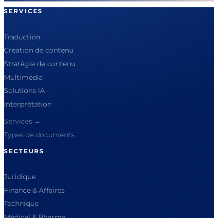
SERVICES
Traduction
Création de contenu
Stratégie de contenu
Multimédia
Solutions IA
Interprétation
Services →
Types de documents →
SECTEURS
Juridique
Finance & Affaires
Technique
Médical & Pharma