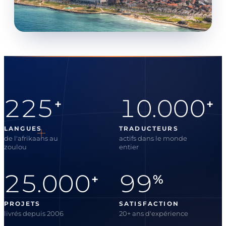
225
10.000
+
+
LANGUES
TRADUCTEURS
de l'afrikaans au
actifs dans le monde
zoulou
entier
25.000
99
+
%
PROJETS
SATISFACTION
livrés depuis 2006
20+ ans d'expérience