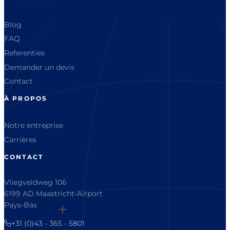
Blog
FAQ
Referenties
Demander un devis
Contact
À PROPOS
Notre entreprise
Carrières
CONTACT
Vliegveldweg 106
6199 AD Maastricht-Airport
Pays-Bas
+31 (0)43 - 365 - 5801