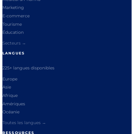
Marketing
E-commerce
Tourisme
Éducation
Secteurs →
LANGUES
225+ langues disponibles
Europe
Asie
Afrique
Amériques
Océanie
Toutes les langues →
RESSOURCES