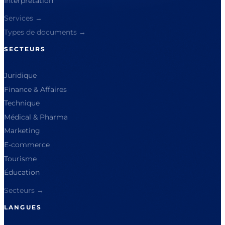
Interprétation
Services →
Types de documents →
SECTEURS
Juridique
Finance & Affaires
Technique
Médical & Pharma
Marketing
E-commerce
Tourisme
Éducation
Secteurs →
LANGUES