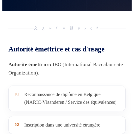
文 ع अ Я α 한 ह د ç ß
Autorité émettrice et cas d'usage
Autorité émettrice:
IBO (International Baccalaureate
Organization).
01
Reconnaissance de diplôme en Belgique
(NARIC-Vlaanderen / Service des équivalences)
02
Inscription dans une université étrangère