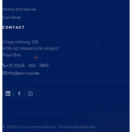
Notre entreprise
Carrières
CONTACT
Vliegveldweg 106
6199 AD Maastricht-Airport
Pays-Bas
+31 (0)43 - 365 - 5801
info@ecrivus.be
© 2026 Ecrivus International. Tous droits réservés.