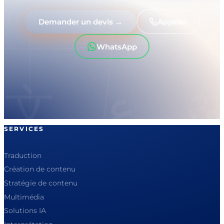
Demander un devis →
Appeler
WhatsApp
SERVICES
Traduction
Création de contenu
Stratégie de contenu
Multimédia
Solutions IA