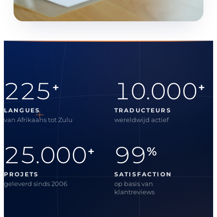
225
10.000
+
+
LANGUES
TRADUCTEURS
van Afrikaans tot Zulu
wereldwijd actief
25.000
99
+
%
PROJETS
SATISFACTION
geleverd sinds 2006
op basis van
klantreviews