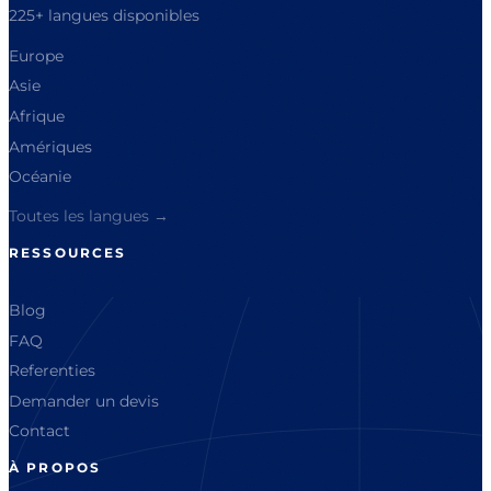
225+ langues disponibles
Europe
Asie
Afrique
Amériques
Océanie
Toutes les langues →
RESSOURCES
Blog
FAQ
Referenties
Demander un devis
Contact
À PROPOS