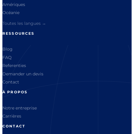
Amériques
Océanie
Toutes les langues →
RESSOURCES
Blog
FAQ
Referenties
Demander un devis
Contact
À PROPOS
Notre entreprise
Carrières
CONTACT