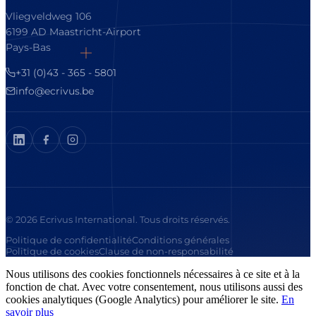
Vliegveldweg 106
6199 AD Maastricht-Airport
Pays-Bas
+31 (0)43 - 365 - 5801
info@ecrivus.be
© 2026 Ecrivus International. Tous droits réservés.
Politique de confidentialité
Conditions générales
Politique de cookies
Clause de non-responsabilité
Nous utilisons des cookies fonctionnels nécessaires à ce site et à la
fonction de chat. Avec votre consentement, nous utilisons aussi des
cookies analytiques (Google Analytics) pour améliorer le site.
En
savoir plus