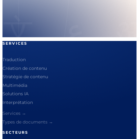
SERVICES
Traduction
Création de contenu
Stratégie de contenu
Multimédia
Solutions IA
Interprétation
Services →
Types de documents →
SECTEURS