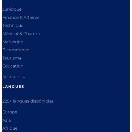
Juridique
Finance & Affaires
Technique
Médical & Pharma
Marketing
E-commerce
Tourisme
Éducation
Secteurs →
LANGUES
225+ langues disponibles
Europe
Asie
Afrique