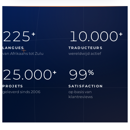
225
10.000
+
+
LANGUES
TRADUCTEURS
van Afrikaans tot Zulu
wereldwijd actief
25.000
99
+
%
PROJETS
SATISFACTION
geleverd sinds 2006
op basis van
klantreviews