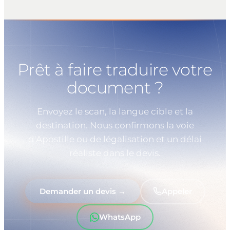
Prêt à faire traduire votre
document ?
Envoyez le scan, la langue cible et la
destination. Nous confirmons la voie
d'Apostille ou de légalisation et un délai
réaliste dans le devis.
Demander un devis →
Appeler
WhatsApp