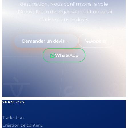
destination. Nous confirmons la voie
d'Apostille ou de légalisation et un délai
réaliste dans le devis.
Demander un devis →
Appeler
WhatsApp
SERVICES
Traduction
Création de contenu