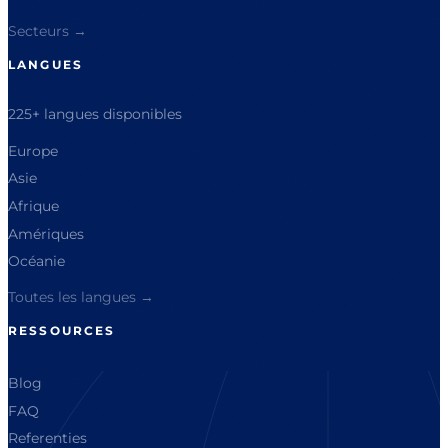
Secteurs →
LANGUES
225+ langues disponibles
Europe
Asie
Afrique
Amériques
Océanie
Toutes les langues →
RESSOURCES
Blog
FAQ
Referenties