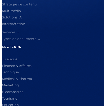
Stratégie de contenu
Multimédia
Solutions IA
Interprétation
Services →
Types de documents →
SECTEURS
Juridique
Finance & Affaires
Technique
Médical & Pharma
Marketing
E-commerce
Tourisme
Éducation