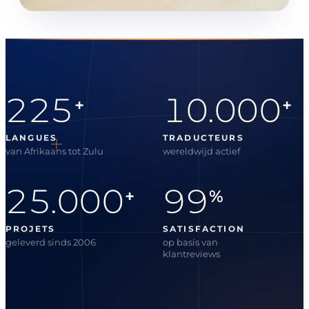
225
10.000
+
+
LANGUES
TRADUCTEURS
van Afrikaans tot Zulu
wereldwijd actief
25.000
99
+
%
PROJETS
SATISFACTION
geleverd sinds 2006
op basis van
klantreviews