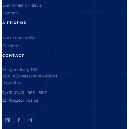
Demander un devis
Contact
À PROPOS
Notre entreprise
Carrières
CONTACT
Vliegveldweg 106
6199 AD Maastricht-Airport
Pays-Bas
+31 (0)43 - 365 - 5801
info@ecrivus.be