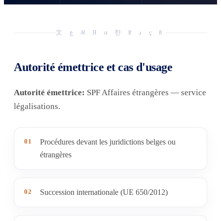
文 ع अ Я α 한 ह د ç ß
Autorité émettrice et cas d'usage
Autorité émettrice:
SPF Affaires étrangères — service
légalisations.
01
Procédures devant les juridictions belges ou
étrangères
02
Succession internationale (UE 650/2012)