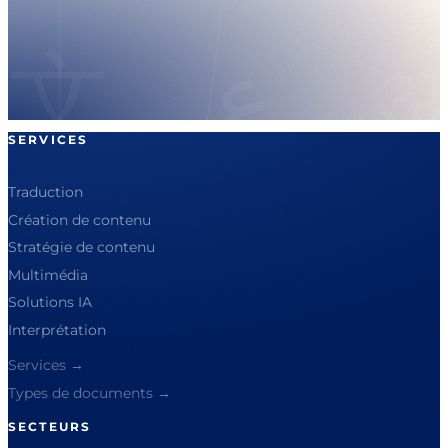
SERVICES
Traduction
Création de contenu
Stratégie de contenu
Multimédia
Solutions IA
Interprétation
Services →
Types de documents →
SECTEURS