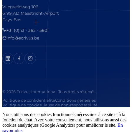
Vliegveldweg 106
6199 AD Maastricht-Airport
Pays-Bas
+31 (0)43 - 365 - 5801
info@ecrivus.be
© 2026 Ecrivus International. Tous droits réservés.
Politique de confidentialité
Conditions générales
Politique de cookies
Clause de non-responsabilité
Nous utilisons des cookies fonctionnels nécessaires à ce site et à la
fonction de chat. Avec votre consentement, nous utilisons aussi des
cookies analytiques (Google Analytics) pour améliorer le site.
En
savoir plus