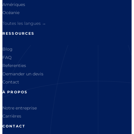
Amériques
Océanie
Toutes les langues →
RESSOURCES
Blog
FAQ
Referenties
Demander un devis
Contact
À PROPOS
Notre entreprise
Carrières
CONTACT