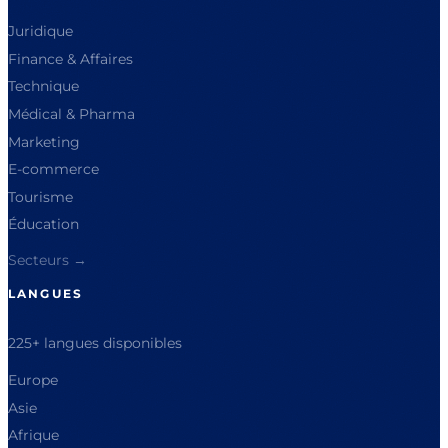
Juridique
Finance & Affaires
Technique
Médical & Pharma
Marketing
E-commerce
Tourisme
Éducation
Secteurs →
LANGUES
225+ langues disponibles
Europe
Asie
Afrique