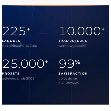
225
10.000
+
+
LANGUES
TRADUCTEURS
van Afrikaans tot Zulu
wereldwijd actief
25.000
99
+
%
PROJETS
SATISFACTION
geleverd sinds 2006
op basis van
klantreviews