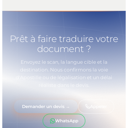
Prêt à faire traduire votre
document ?
Envoyez le scan, la langue cible et la
destination. Nous confirmons la voie
d'Apostille ou de légalisation et un délai
réaliste dans le devis.
Demander un devis →
Appeler
WhatsApp