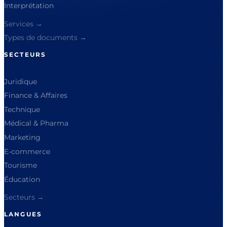
Interprétation
Services →
Types de documents →
SECTEURS
Juridique
Finance & Affaires
Technique
Médical & Pharma
Marketing
E-commerce
Tourisme
Éducation
Secteurs →
LANGUES