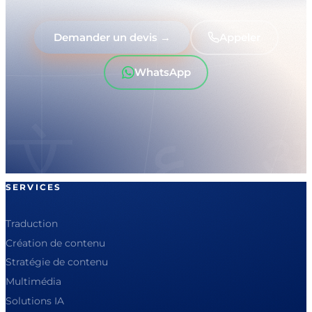
Demander un devis →
Appeler
WhatsApp
SERVICES
Traduction
Création de contenu
Stratégie de contenu
Multimédia
Solutions IA