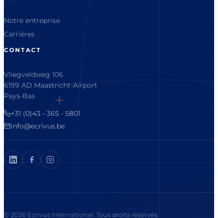
Notre entreprise
Carrières
CONTACT
Vliegveldweg 106
6199 AD Maastricht-Airport
Pays-Bas
+31 (0)43 - 365 - 5801
info@ecrivus.be
© 2026 Ecrivus International. Tous droits réservés.