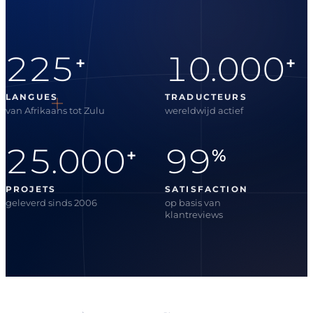
225
10.000
+
+
LANGUES
TRADUCTEURS
van Afrikaans tot Zulu
wereldwijd actief
25.000
99
+
%
PROJETS
SATISFACTION
geleverd sinds 2006
op basis van
klantreviews