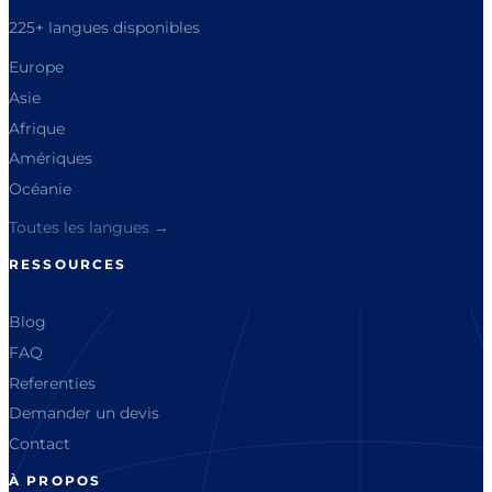
225+ langues disponibles
Europe
Asie
Afrique
Amériques
Océanie
Toutes les langues →
RESSOURCES
Blog
FAQ
Referenties
Demander un devis
Contact
À PROPOS