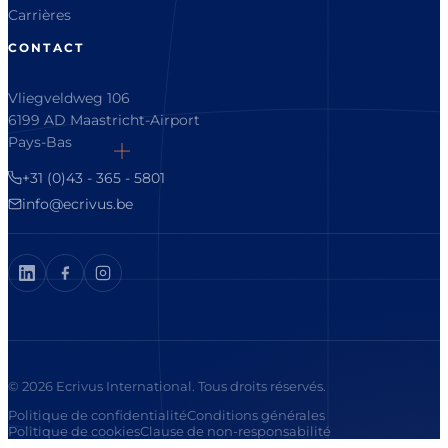
Carrières
CONTACT
Vliegveldweg 106
6199 AD Maastricht-Airport
Pays-Bas
+31 (0)43 - 365 - 5801
info@ecrivus.be
© 2026 Ecrivus International. Tous droits réservés.
Politique de confidentialité
Conditions générales
Politique de cookies
Clause de non-responsabilité