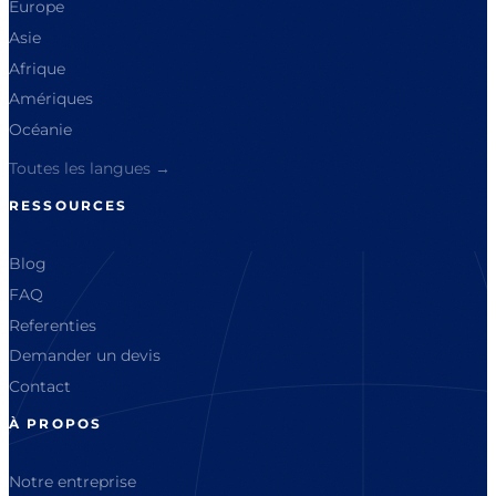
Europe
Asie
Afrique
Amériques
Océanie
Toutes les langues →
RESSOURCES
Blog
FAQ
Referenties
Demander un devis
Contact
À PROPOS
Notre entreprise