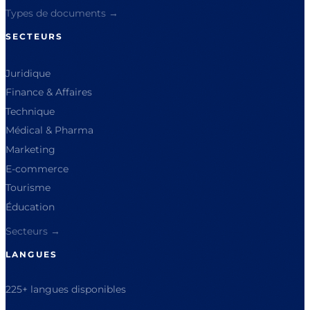
Types de documents →
SECTEURS
Juridique
Finance & Affaires
Technique
Médical & Pharma
Marketing
E-commerce
Tourisme
Éducation
Secteurs →
LANGUES
225+ langues disponibles