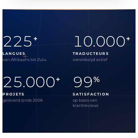
225
10.000
+
+
LANGUES
TRADUCTEURS
van Afrikaans tot Zulu
wereldwijd actief
25.000
99
+
%
PROJETS
SATISFACTION
geleverd sinds 2006
op basis van
klantreviews