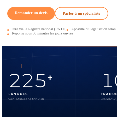
Demander un devis
Parler à un spécialiste
Juré via le Registre national (RNTIJ)
Apostille ou légalisation selon 
Réponse sous 30 minutes les jours ouvrés
225
1
+
LANGUES
TRADU
van Afrikaans tot Zulu
wereldwij