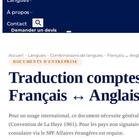
Langues
À propos
Contact
Demander un devis
Accueil
Langues
Combinaisons de langues
Français ↔ Angl
>
>
>
DOCUMENTS D'ENTREPRISE
Traduction comptes
Français ↔ Anglai
Pour un usage international, ce document nécessite généra
(Convention de La Haye 1961). Pour les pays non signataires
consulaire via le SPF Affaires étrangères est requise.