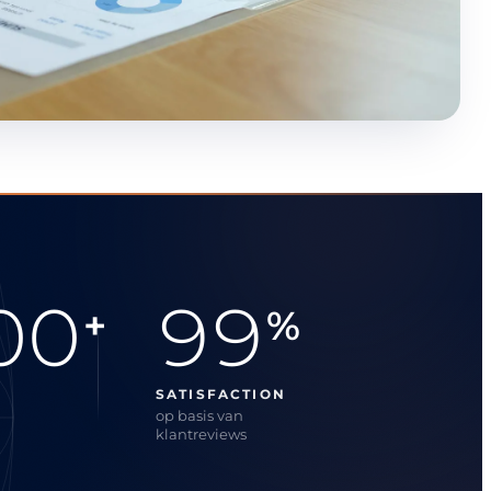
00
99
+
%
SATISFACTION
op basis van
klantreviews