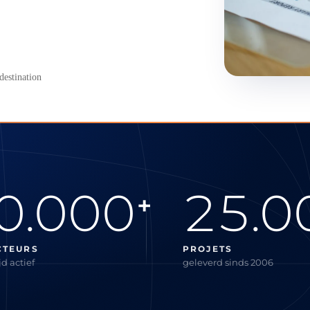
destination
0.000
25.0
+
CTEURS
PROJETS
d actief
geleverd sinds 2006