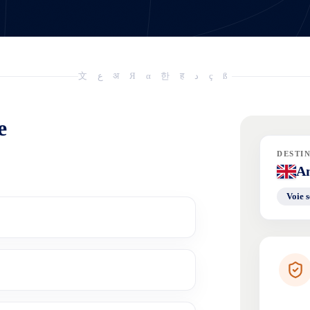
文 ع अ Я α 한 ह د ç ß
e
DESTI
An
Voie s