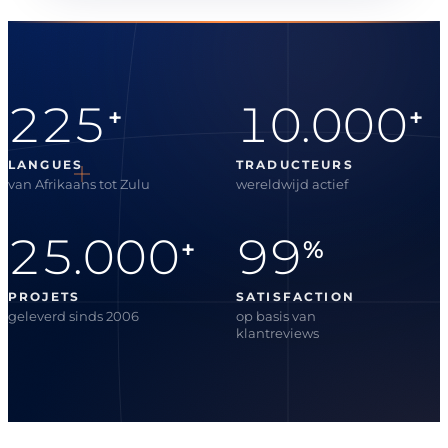
225
10.000
+
+
LANGUES
TRADUCTEURS
van Afrikaans tot Zulu
wereldwijd actief
25.000
99
+
%
PROJETS
SATISFACTION
geleverd sinds 2006
op basis van
klantreviews