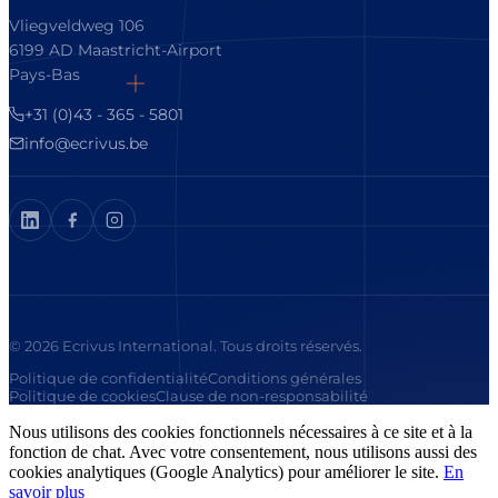
Vliegveldweg 106
6199 AD Maastricht-Airport
Pays-Bas
+31 (0)43 - 365 - 5801
info@ecrivus.be
© 2026 Ecrivus International. Tous droits réservés.
Politique de confidentialité
Conditions générales
Politique de cookies
Clause de non-responsabilité
Nous utilisons des cookies fonctionnels nécessaires à ce site et à la
fonction de chat. Avec votre consentement, nous utilisons aussi des
cookies analytiques (Google Analytics) pour améliorer le site.
En
savoir plus