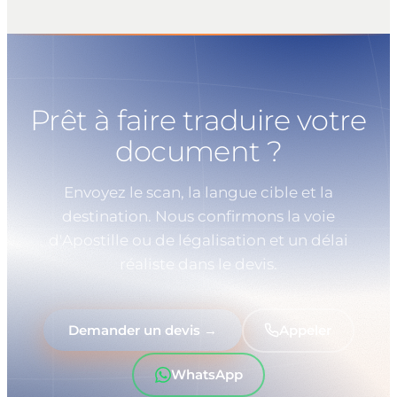
Prêt à faire traduire votre
document ?
Envoyez le scan, la langue cible et la
destination. Nous confirmons la voie
d'Apostille ou de légalisation et un délai
réaliste dans le devis.
Demander un devis →
Appeler
WhatsApp