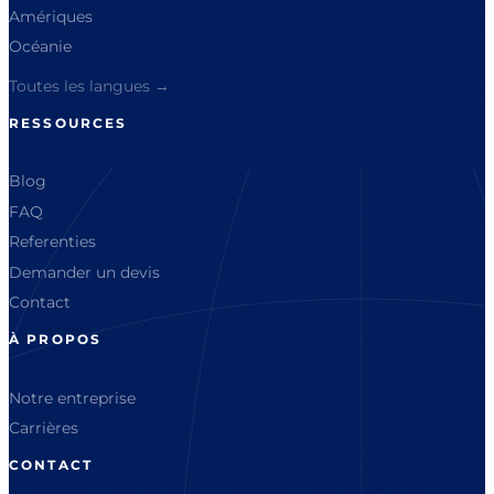
Amériques
Océanie
Toutes les langues →
RESSOURCES
Blog
FAQ
Referenties
Demander un devis
Contact
À PROPOS
Notre entreprise
Carrières
CONTACT