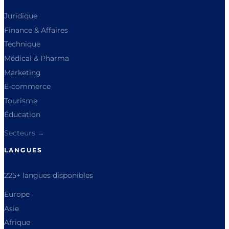
Juridique
Finance & Affaires
Technique
Médical & Pharma
Marketing
E-commerce
Tourisme
Éducation
Secteurs →
LANGUES
225+ langues disponibles
Europe
Asie
Afrique