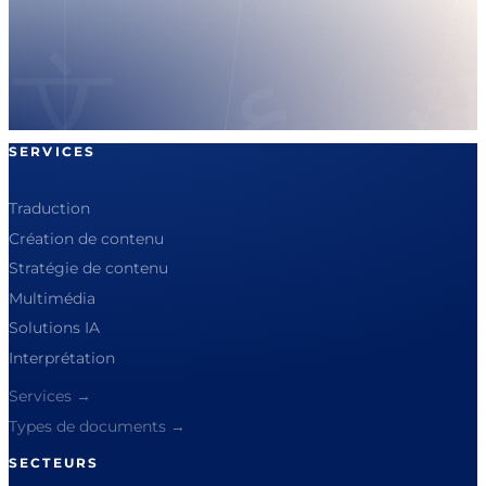
SERVICES
Traduction
Création de contenu
Stratégie de contenu
Multimédia
Solutions IA
Interprétation
Services →
Types de documents →
SECTEURS