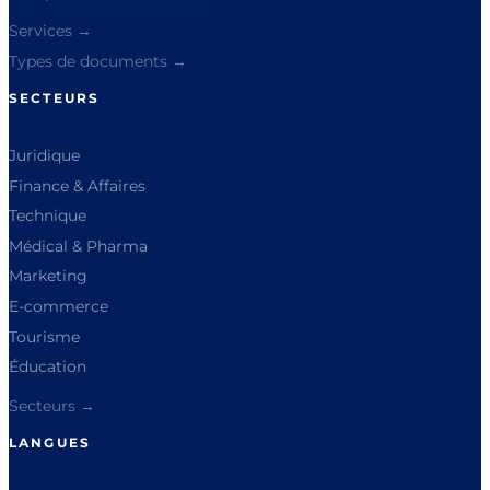
Services →
Types de documents →
SECTEURS
Juridique
Finance & Affaires
Technique
Médical & Pharma
Marketing
E-commerce
Tourisme
Éducation
Secteurs →
LANGUES