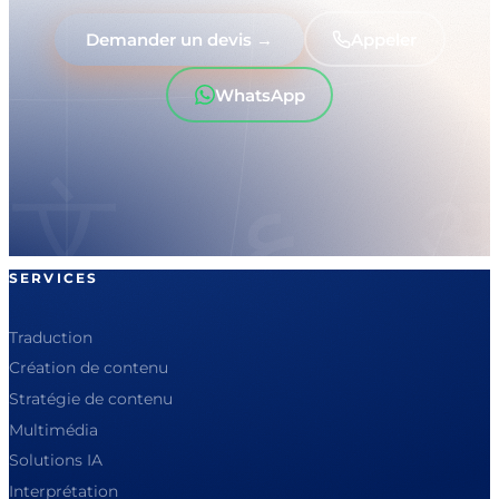
Demander un devis →
Appeler
WhatsApp
SERVICES
Traduction
Création de contenu
Stratégie de contenu
Multimédia
Solutions IA
Interprétation