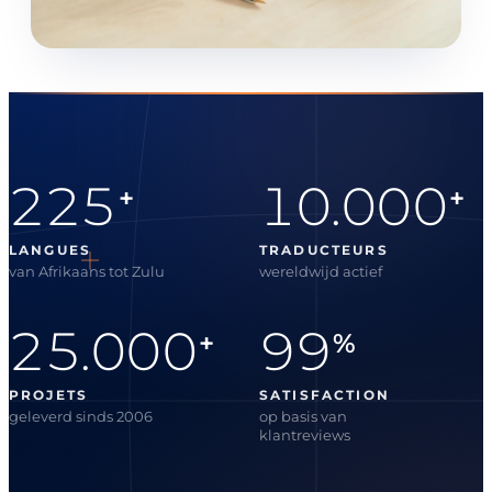
225
10.000
+
+
LANGUES
TRADUCTEURS
van Afrikaans tot Zulu
wereldwijd actief
25.000
99
+
%
PROJETS
SATISFACTION
geleverd sinds 2006
op basis van
klantreviews