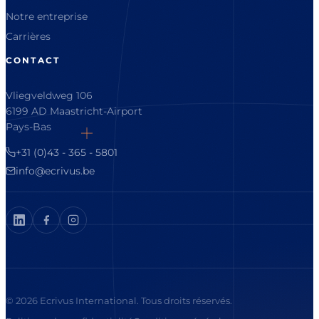
Notre entreprise
Carrières
CONTACT
Vliegveldweg 106
6199 AD Maastricht-Airport
Pays-Bas
+31 (0)43 - 365 - 5801
info@ecrivus.be
© 2026 Ecrivus International. Tous droits réservés.