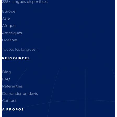
225+ langues disponibles
Europe
Asie
Afrique
Amériques
Océanie
Toutes les langues →
RESSOURCES
Blog
FAQ
Referenties
Demander un devis
Contact
À PROPOS