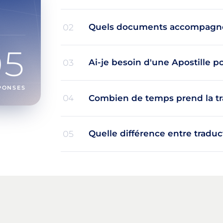
Quels documents accompagne
02
05
Ai-je besoin d'une Apostille p
03
PONSES
Combien de temps prend la tr
04
Quelle différence entre traduc
05