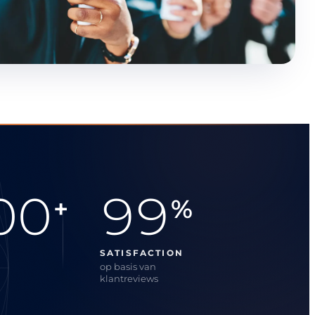
00
99
+
%
SATISFACTION
op basis van
klantreviews