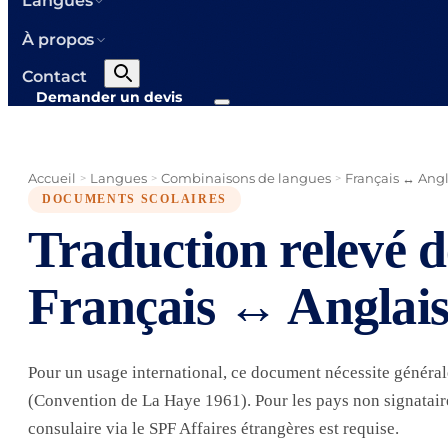
Langues
À propos
Contact
Demander un devis
Accueil
Langues
Combinaisons de langues
Français ↔ Angl
>
>
>
DOCUMENTS SCOLAIRES
Traduction relevé d
Français ↔ Anglai
Pour un usage international, ce document nécessite généra
(Convention de La Haye 1961). Pour les pays non signataires
consulaire via le SPF Affaires étrangères est requise.