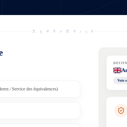
文 ع अ Я α 한 ह د ç ß
e
DESTI
An
Voie s
en / Service des équivalences)