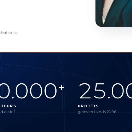
destination
0.000
25.0
+
CTEURS
PROJETS
d actief
geleverd sinds 2006