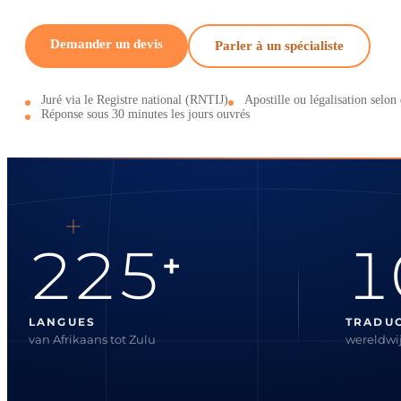
Demander un devis
Parler à un spécialiste
Juré via le Registre national (RNTIJ)
Apostille ou légalisation selon 
Réponse sous 30 minutes les jours ouvrés
225
1
+
LANGUES
TRADU
van Afrikaans tot Zulu
wereldwij