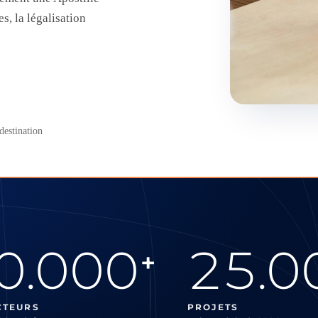
, la légalisation
destination
0.000
25.0
+
CTEURS
PROJETS