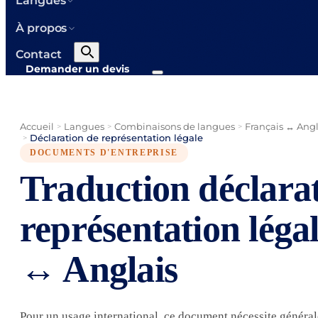
Langues
À propos
Contact
Demander un devis
Accueil
Langues
Combinaisons de langues
Français ↔ Angl
>
>
>
Déclaration de représentation légale
>
DOCUMENTS D'ENTREPRISE
Traduction déclara
représentation léga
↔ Anglais
Pour un usage international, ce document nécessite généra