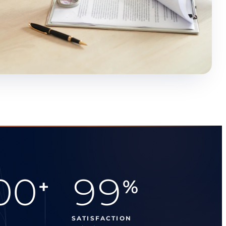
00
99
+
%
SATISFACTION