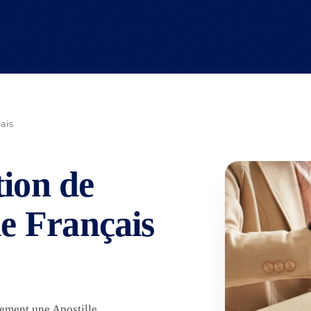
ais
tion de
le Français
lement une Apostille