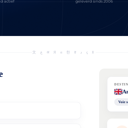
d actief
geleverd sinds 2006
文 ع अ Я α 한 ह د ç ß
e
DESTI
An
Voie s