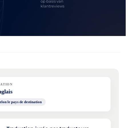
op basis van
klantreviews
NATION
glais
elon le pays de destination