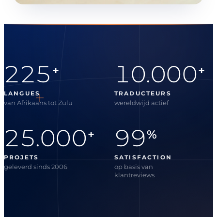
225
10.000
+
+
LANGUES
TRADUCTEURS
van Afrikaans tot Zulu
wereldwijd actief
25.000
99
+
%
PROJETS
SATISFACTION
geleverd sinds 2006
op basis van
klantreviews