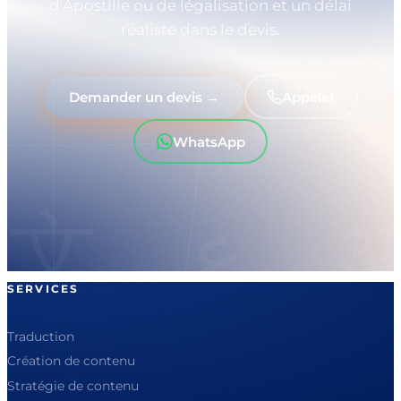
d'Apostille ou de légalisation et un délai
réaliste dans le devis.
Demander un devis →
Appeler
WhatsApp
SERVICES
Traduction
Création de contenu
Stratégie de contenu