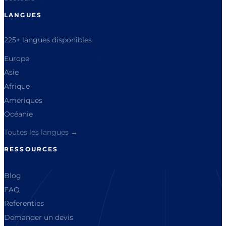
LANGUES
225+ langues disponibles
Europe
Asie
Afrique
Amériques
Océanie
Toutes les langues →
RESSOURCES
Blog
FAQ
Referenties
Demander un devis