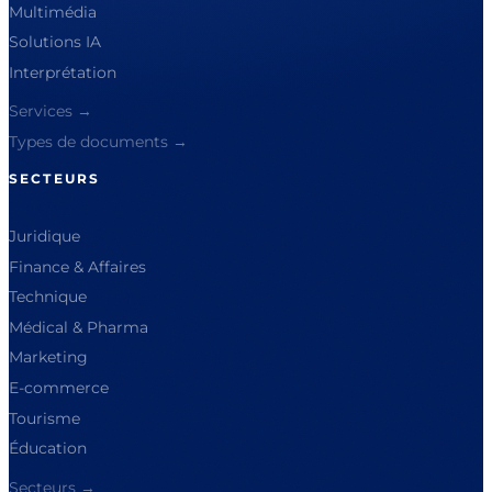
Multimédia
Solutions IA
Interprétation
Services →
Types de documents →
SECTEURS
Juridique
Finance & Affaires
Technique
Médical & Pharma
Marketing
E-commerce
Tourisme
Éducation
Secteurs →