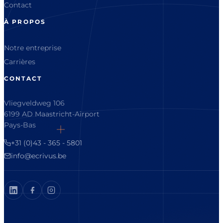
Contact
À PROPOS
Notre entreprise
Carrières
CONTACT
Vliegveldweg 106
6199 AD Maastricht-Airport
Pays-Bas
+31 (0)43 - 365 - 5801
info@ecrivus.be