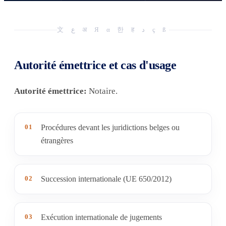
文 ع अ Я α 한 ह د ç ß
Autorité émettrice et cas d'usage
Autorité émettrice:
Notaire.
01
Procédures devant les juridictions belges ou
étrangères
02
Succession internationale (UE 650/2012)
03
Exécution internationale de jugements