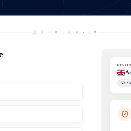
文 ع अ Я α 한 ह د ç ß
e
DESTI
An
Voie s