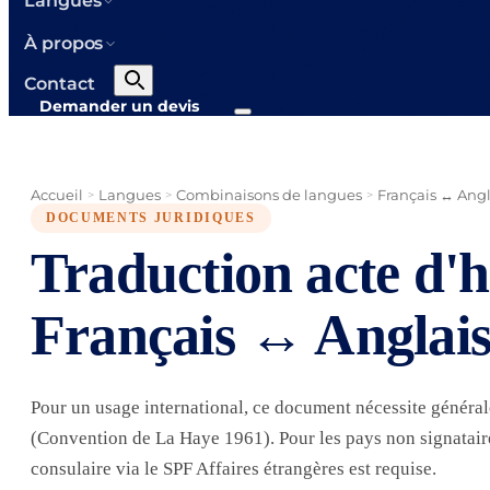
Langues
À propos
Contact
Demander un devis
Accueil
Langues
Combinaisons de langues
Français ↔ Angl
>
>
>
DOCUMENTS JURIDIQUES
Traduction acte d'h
Français ↔ Anglai
Pour un usage international, ce document nécessite généra
(Convention de La Haye 1961). Pour les pays non signataires
consulaire via le SPF Affaires étrangères est requise.