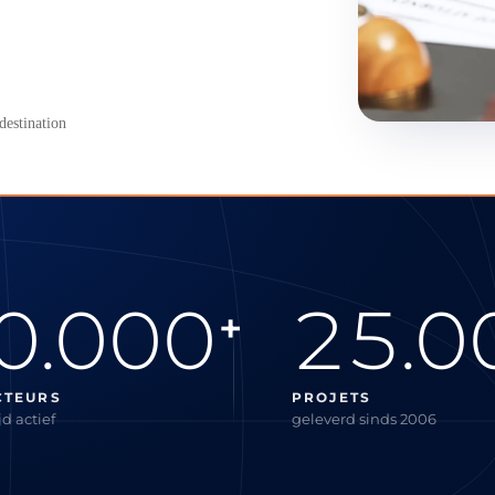
destination
0.000
25.0
+
CTEURS
PROJETS
d actief
geleverd sinds 2006