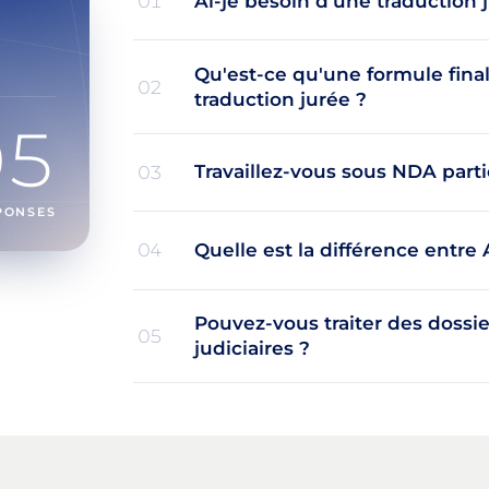
Ai-je besoin d'une traduction
01
Qu'est-ce qu'une formule final
02
traduction jurée ?
05
Travaillez-vous sous NDA parti
03
PONSES
Quelle est la différence entre 
04
Pouvez-vous traiter des dossi
05
judiciaires ?