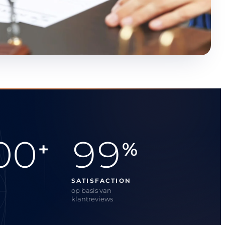
00
99
+
%
SATISFACTION
op basis van
klantreviews