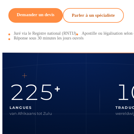
Demander un devis
Parler à un spécialiste
Juré via le Registre national (RNTIJ)
Apostille ou légalisation selon 
Réponse sous 30 minutes les jours ouvrés
225
1
+
LANGUES
TRADU
van Afrikaans tot Zulu
wereldwij