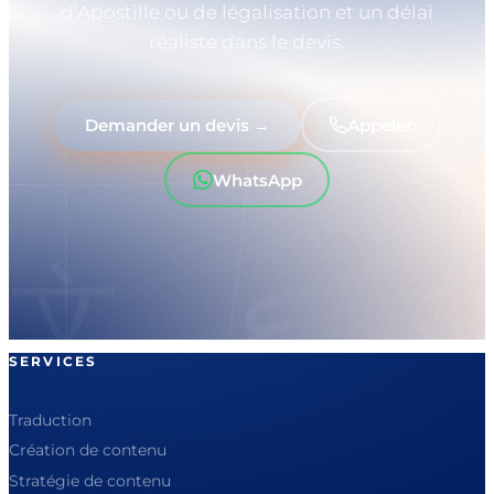
d'Apostille ou de légalisation et un délai
réaliste dans le devis.
Demander un devis →
Appeler
WhatsApp
SERVICES
Traduction
Création de contenu
Stratégie de contenu