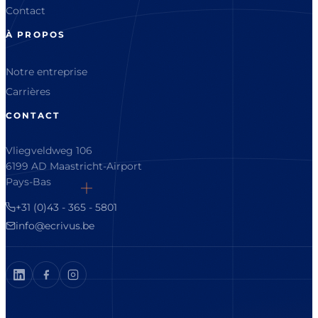
Contact
À PROPOS
Notre entreprise
Carrières
CONTACT
Vliegveldweg 106
6199 AD Maastricht-Airport
Pays-Bas
+31 (0)43 - 365 - 5801
info@ecrivus.be