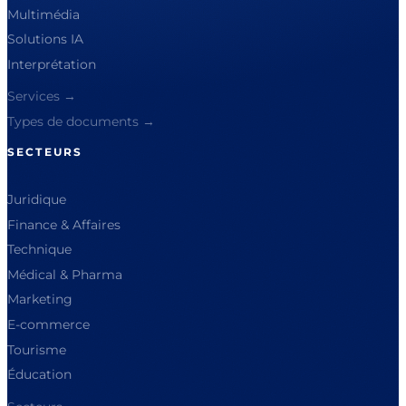
Multimédia
Solutions IA
Interprétation
Services →
Types de documents →
SECTEURS
Juridique
Finance & Affaires
Technique
Médical & Pharma
Marketing
E-commerce
Tourisme
Éducation