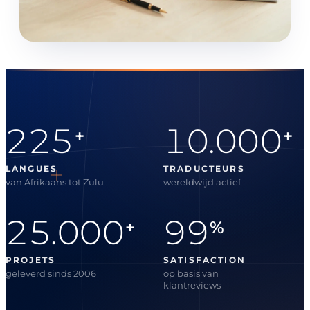
225
10.000
+
+
LANGUES
TRADUCTEURS
van Afrikaans tot Zulu
wereldwijd actief
25.000
99
+
%
PROJETS
SATISFACTION
geleverd sinds 2006
op basis van
klantreviews