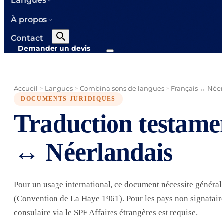
Langues
À propos
Contact
Demander un devis
Accueil
Langues
Combinaisons de langues
Français ↔ Née
>
>
>
DOCUMENTS JURIDIQUES
Traduction testame
↔ Néerlandais
Pour un usage international, ce document nécessite généra
(Convention de La Haye 1961). Pour les pays non signataires
consulaire via le SPF Affaires étrangères est requise.