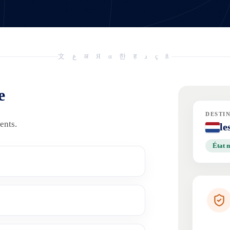
文 ع अ Я α 한 ह د ç ß
e
DESTI
ents.
le
État 