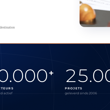
destination
0.000
25.0
+
CTEURS
PROJETS
d actief
geleverd sinds 2006