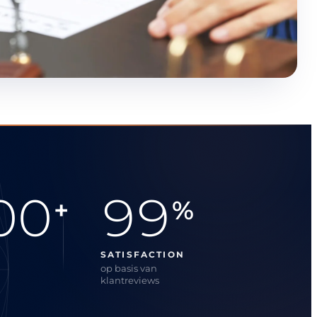
00
99
+
%
SATISFACTION
op basis van
klantreviews