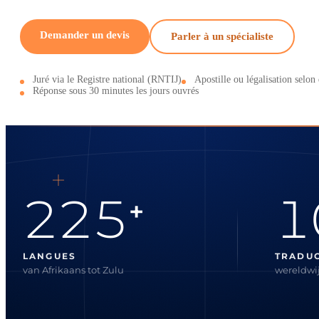
Demander un devis
Parler à un spécialiste
Juré via le Registre national (RNTIJ)
Apostille ou légalisation selon 
Réponse sous 30 minutes les jours ouvrés
225
1
+
LANGUES
TRADU
van Afrikaans tot Zulu
wereldwij