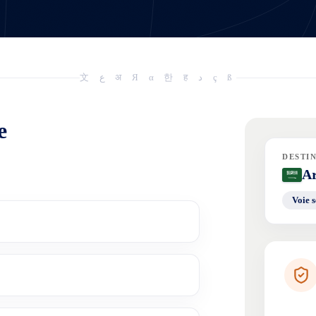
文 ع अ Я α 한 ह د ç ß
e
DESTI
A
Voie s