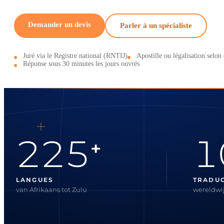
Demander un devis
Parler à un spécialiste
Juré via le Registre national (RNTIJ)
Apostille ou légalisation selon 
Réponse sous 30 minutes les jours ouvrés
225
1
+
LANGUES
TRADU
van Afrikaans tot Zulu
wereldwij