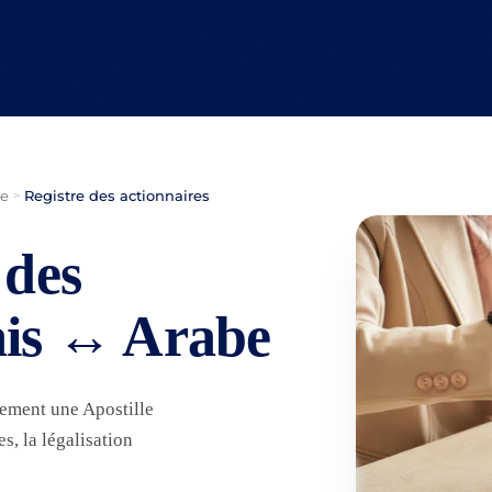
be
Registre des actionnaires
>
 des
ais ↔ Arabe
lement une Apostille
, la légalisation