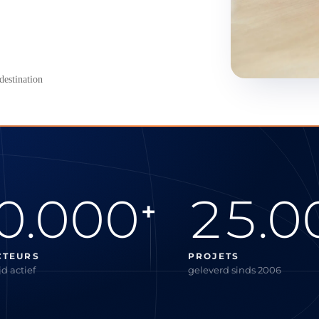
destination
0.000
25.0
+
CTEURS
PROJETS
d actief
geleverd sinds 2006