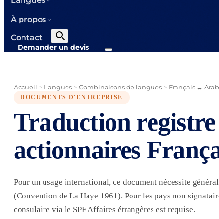
Langues
À propos
Contact
Demander un devis
Accueil
Langues
Combinaisons de langues
Français ↔ Ara
>
>
>
DOCUMENTS D'ENTREPRISE
Traduction registre
actionnaires Franç
Pour un usage international, ce document nécessite généra
(Convention de La Haye 1961). Pour les pays non signataires
consulaire via le SPF Affaires étrangères est requise.