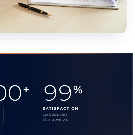
00
99
+
%
SATISFACTION
op basis van
klantreviews