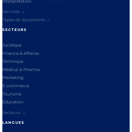
Interprétation
Services →
Types de documents →
SECTEURS
Juridique
Finance & Affaires
Technique
Médical & Pharma
Marketing
E-commerce
Tourisme
Éducation
Secteurs →
LANGUES