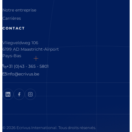
Notre entreprise
Carrières
CONTACT
Vliegveldweg 106
6199 AD Maastricht-Airport
Pays-Bas
+31 (0)43 - 365 - 5801
info@ecrivus.be
© 2026 Ecrivus International. Tous droits réservés.