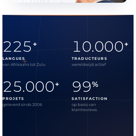
225
10.000
+
+
LANGUES
TRADUCTEURS
van Afrikaans tot Zulu
wereldwijd actief
25.000
99
+
%
PROJETS
SATISFACTION
geleverd sinds 2006
op basis van
klantreviews