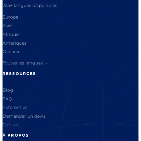
225+ langues disponibles
Europe
Asie
Afrique
Amériques
Océanie
Toutes les langues →
RESSOURCES
Blog
FAQ
Referenties
Demander un devis
Contact
À PROPOS