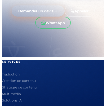
Demander un devis →
Appeler
WhatsApp
SERVICES
Traduction
Création de contenu
Stratégie de contenu
Multimédia
Solutions IA