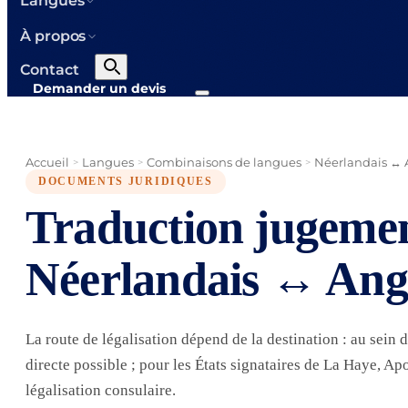
Langues
À propos
Contact
Demander un devis
Accueil
Langues
Combinaisons de langues
Néerlandais ↔ 
>
>
>
DOCUMENTS JURIDIQUES
Traduction jugeme
Néerlandais ↔ Ang
La route de légalisation dépend de la destination : au sein 
directe possible ; pour les États signataires de La Haye, Apos
légalisation consulaire.