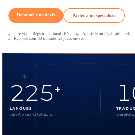
Demander un devis
Parler à un spécialiste
Juré via le Registre national (RNTIJ)
Apostille ou légalisation selon 
Réponse sous 30 minutes les jours ouvrés
225
1
+
LANGUES
TRADU
van Afrikaans tot Zulu
wereldwij