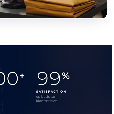
00
99
+
%
SATISFACTION
op basis van
klantreviews