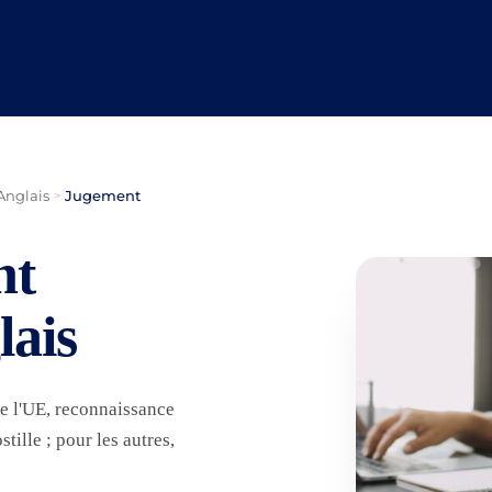
Anglais
Jugement
>
nt
lais
de l'UE, reconnaissance
tille ; pour les autres,