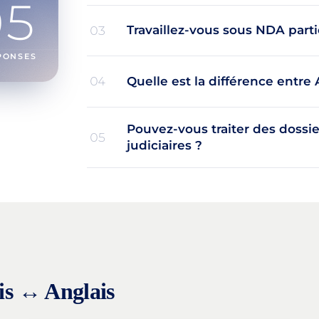
05
Travaillez-vous sous NDA parti
03
PONSES
Quelle est la différence entre 
04
Pouvez-vous traiter des dossi
05
judiciaires ?
is ↔ Anglais