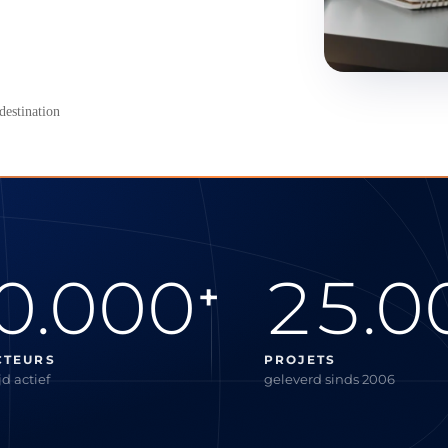
destination
0.000
25.0
+
CTEURS
PROJETS
d actief
geleverd sinds 2006