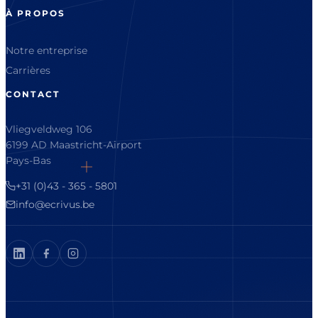
À PROPOS
Notre entreprise
Carrières
CONTACT
Vliegveldweg 106
6199 AD Maastricht-Airport
Pays-Bas
+31 (0)43 - 365 - 5801
info@ecrivus.be