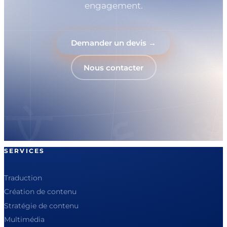
engagement.
Demander un devis →
Nous contacter
SERVICES
Traduction
Création de contenu
Stratégie de contenu
Multimédia