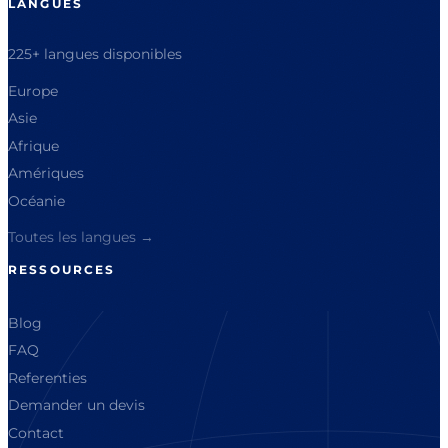
LANGUES
225+ langues disponibles
Europe
Asie
Afrique
Amériques
Océanie
Toutes les langues →
RESSOURCES
Blog
FAQ
Referenties
Demander un devis
Contact