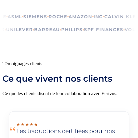
ASML
SIEMENS
ROCHE
AMAZON
ING
CALVIN KLEIN
S
TUALS
UNILEVER
BARREAU
PHILIPS
SPF FINANCES
Témoignages clients
Ce que vivent nos clients
Ce que les clients disent de leur collaboration avec Ecrivus.
“
★★★★★
Les traductions certifiées pour nos