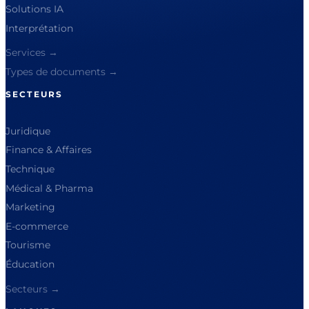
Solutions IA
Interprétation
Services →
Types de documents →
SECTEURS
Juridique
Finance & Affaires
Technique
Médical & Pharma
Marketing
E-commerce
Tourisme
Éducation
Secteurs →